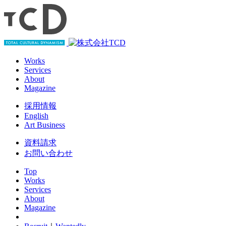
Works
Services
About
Magazine
採用情報
English
Art Business
資料請求
お問い合わせ
Top
Works
Services
About
Magazine