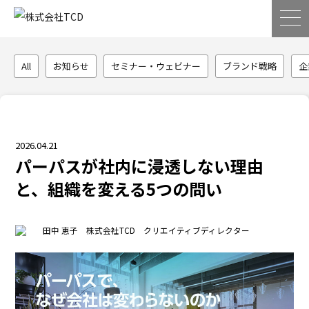
All
お知らせ
セミナー・ウェビナー
ブランド戦略
企
2026.04.21
パーパスが社内に浸透しない理由
と、組織を変える5つの問い
田中 恵子 株式会社TCD クリエイティブディレクター