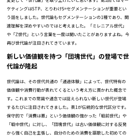
変更して「世代論」を取り上げたいと思います。第1回ではマー
ケティングはSTP、とりわけS=セグメンテーションが重要とい
う話をしました。世代論もセグメンテーションの1種であり、関
連理解を深めやすいのではと考えました。「ミレニアル世代」
や「Z世代」という言葉を一度は聞いたことがありますよね。今
再び世代論が注目されてきています。
新しい価値観を持つ「団塊世代」の登場で世
代論が隆起
世代論は、その世代共通の「通過体験」によって、世代特有の
価値観や消費行動が表れてくるという考え方に貫かれた概念で
す。これまでの常識や通念では捉えられない新しい世代が登場
するたびに注目されてきました。表1が伝統的な世代区分です。
保守的で「消費は悪」という価値観の強かった「戦前世代」や
「戦中世代」に対し、「団塊世代」は古い価値観に対する反発
から強く自己を主張し、自分のための消費を謳歌した初めての