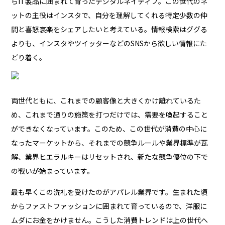
らIT製品に囲まれて育ったデジタルネイティブ。この世代のネ
ットの主役はインスタで、自分を理解してくれる特定少数の仲
間と喜怒哀楽をシェアしたいと考えている。情報検索はググる
よりも、インスタやツイッターなどのSNSから欲しい情報にた
どり着く。
両世代ともに、これまでの顧客像と大きくかけ離れているた
め、これまで通りの施策を打つだけでは、需要を喚起すること
ができなくなっています。このため、この世代が消費の中心に
なったマーケットから、それまでの競争ルールや業界標準が瓦
解、業界ヒエラルキーはリセットされ、新たな競争優位の下で
の戦いが始まっています。
最も早くこの洗礼を受けたのがアパレル業界です。生まれた頃
からファストファッションに囲まれて育っているので、洋服に
ムダにお金をかけません。こうした消費トレンドは上の世代へ