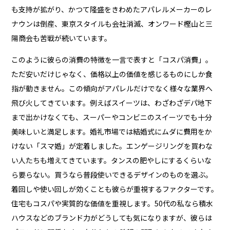
も支持が拡がり、かつて隆盛をきわめたアパレルメーカーのレ
ナウンは倒産、東京スタイルも会社消滅、オンワード樫山と三
陽商会も苦戦が続いています。
このように彼らの消費の特徴を一言で表すと「コスパ消費」。
ただ安いだけじゃなく、価格以上の価値を感じるものにしか食
指が動きません。この傾向がアパレルだけでなく様々な業界へ
飛び火してきています。例えばスイーツは、わざわざデパ地下
まで出かけなくても、スーパーやコンビニのスイーツでも十分
美味しいと満足します。婚礼市場では結婚式にムダに費用をか
けない「スマ婚」が定着しました。エンゲージリングを買わな
い人たちも増えてきています。タンスの肥やしにするくらいな
ら要らない。買うなら普段使いできるデザインのものを選ぶ。
着回しや使い回しが効くことも彼らが重視するファクターです。
住宅もコスパや実質的な価値を重視します。50代の私なら積水
ハウスなどのブランド力がどうしても気になりますが、彼らは