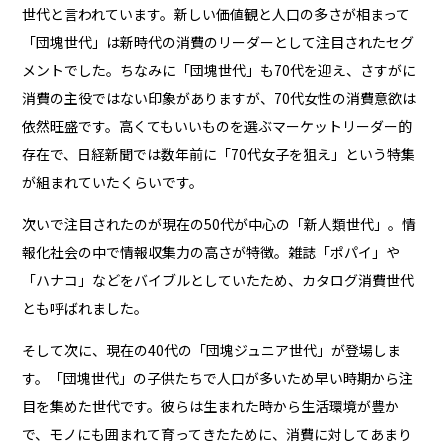
世代と言われています。新しい価値観と人口の多さが相まって
「団塊世代」は新時代の消費のリーダーとして注目されたセグ
メントでした。ちなみに「団塊世代」も70代を迎え、さすがに
消費の主役ではない印象がありますが、70代女性の消費意欲は
依然旺盛です。高くてもいいものを選ぶマーケットリーダー的
存在で、日経新聞では数年前に「70代女子を狙え」という特集
が組まれていたくらいです。
次いで注目されたのが現在の50代が中心の「新人類世代」。情
報化社会の中で情報収集力の高さが特徴。雑誌「ポパイ」や
「ハナコ」などをバイブルとしていたため、カタログ消費世代
とも呼ばれました。
そして次に、現在の40代の「団塊ジュニア世代」が登場しま
す。「団塊世代」の子供たちで人口が多いため早い時期から注
目を集めた世代です。彼らは生まれた時から生活環境が豊か
で、モノにも囲まれて育ってきたために、消費に対してあまり