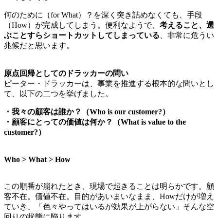
何のために（for What）？を深く突き詰めなくても、手段
（How）が完成してしまう。便利なようで、
考えること、選
ぶことすらショートカットしてしまっている
、非常に危うい
兆候だと思います。
原点回帰としてのドラッカーの問い
ピーター・ドラッカーは、事業を推進する根本的な問いとし
て、以下の二つを挙げました。
・我々の顧客は誰か？（Who is our customer?）
・顧客にとっての価値は何か？（What is value to the
customer?）
Who > What > How
この順番が崩れたとき、現場で起きることは明らかです。顧
客不在。価値不在。目的があいまいなまま、Howだけが増え
ていき、「色々やってはいるが効果が上がらない」そんな空
回りの状態に陥ります。