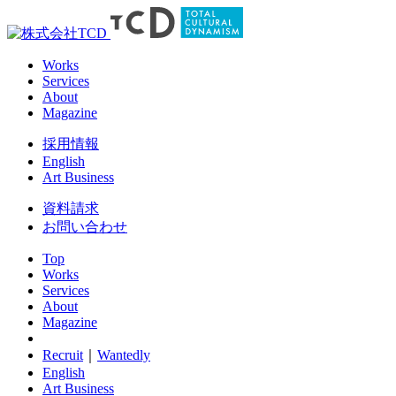
Works
Services
About
Magazine
採用情報
English
Art Business
資料請求
お問い合わせ
Top
Works
Services
About
Magazine
Recruit
｜
Wantedly
English
Art Business