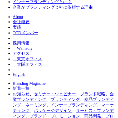
インナーブランディングとは？
企業がブランディング会社に依頼する理由
About
会社概要
実績
TCDメンバー
採用情報
Wantedly
アクセス
東京オフィス
大阪オフィス
English
Branding Magazine
新着一覧
お知らせ
、
セミナー・ウェビナー
、
ブランド戦略
、
企
業ブランディング
、
ブランディング
、
商品ブランディ
ング
、
ネーミング
、
インナーブランディング
、
マーケ
ティング
、
パッケージデザイン
、
サービス・ブランデ
ィング
、
ブランド・プロモーション
、
商品開発
、
プロ