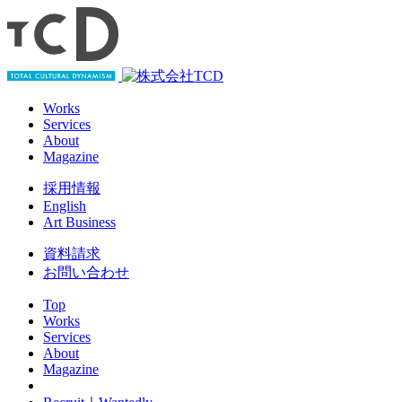
Works
Services
About
Magazine
採用情報
English
Art Business
資料請求
お問い合わせ
Top
Works
Services
About
Magazine