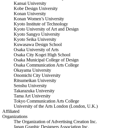
Kansai University
Kobe Design University
Konan University
Konan Women’s University
Kyoto Institute of Technology
Kyoto University of Art and Design
Kyoto Sangyo University
Kyoto Seika University
Kuwasawa Design School
Osaka University of Arts
Osaka City Kogei High School
Osaka Municipal College of Design
Osaka Communication Arts College
Okayama University
Onomichi City University
Ritsumeikan University
Senshu University
Takarazuka University
Tama Art University
Tokyo Communication Arts College
University of the Arts London (London, U.K.)
Affiliated
Organizations
The Organization of Advertising Creation Inc.
Japan Graphic Designers Association Inc.