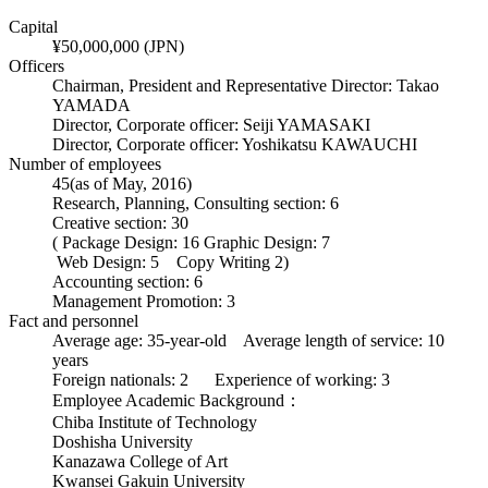
Capital
¥50,000,000 (JPN)
Officers
Chairman, President and Representative Director: Takao
YAMADA
Director, Corporate officer: Seiji YAMASAKI
Director, Corporate officer: Yoshikatsu KAWAUCHI
Number of employees
45(as of May, 2016)
Research, Planning, Consulting section: 6
Creative section: 30
( Package Design: 16 Graphic Design: 7
Web Design: 5 Copy Writing 2)
Accounting section: 6
Management Promotion: 3
Fact and personnel
Average age: 35-year-old Average length of service: 10
years
Foreign nationals: 2 Experience of working: 3
Employee Academic Background：
Chiba Institute of Technology
Doshisha University
Kanazawa College of Art
Kwansei Gakuin University