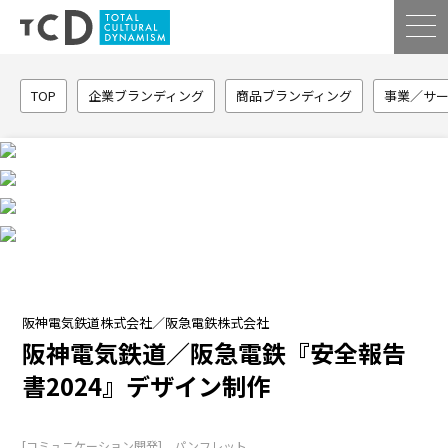
TOP
企業ブランディング
商品ブランディング
事業／サ
阪神電気鉄道株式会社／阪急電鉄株式会社
阪神電気鉄道／阪急電鉄『安全報告
書2024』デザイン制作
[コミュニケーション開発] パンフレット