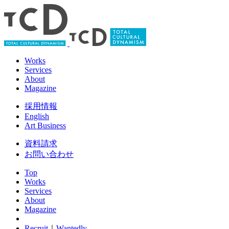
Works
Services
About
Magazine
採用情報
English
Art Business
資料請求
お問い合わせ
Top
Works
Services
About
Magazine
Recruit
｜
Wantedly