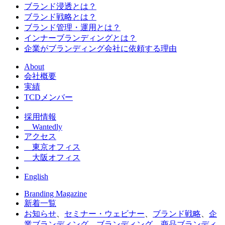
ブランド浸透とは？
ブランド戦略とは？
ブランド管理・運用とは？
インナーブランディングとは？
企業がブランディング会社に依頼する理由
About
会社概要
実績
TCDメンバー
採用情報
Wantedly
アクセス
東京オフィス
大阪オフィス
English
Branding Magazine
新着一覧
お知らせ
、
セミナー・ウェビナー
、
ブランド戦略
、
企
業ブランディング
、
ブランディング
、
商品ブランディ