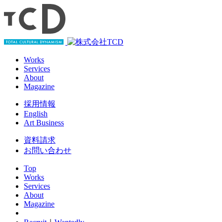
Works
Services
About
Magazine
採用情報
English
Art Business
資料請求
お問い合わせ
Top
Works
Services
About
Magazine