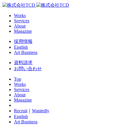
Works
Services
About
Magazine
採用情報
English
Art Business
資料請求
お問い合わせ
Top
Works
Services
About
Magazine
Recruit
｜
Wantedly
English
Art Business