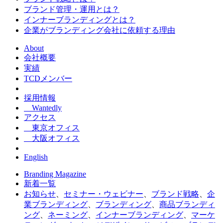
ブランド管理・運用とは？
インナーブランディングとは？
企業がブランディング会社に依頼する理由
About
会社概要
実績
TCDメンバー
採用情報
Wantedly
アクセス
東京オフィス
大阪オフィス
English
Branding Magazine
新着一覧
お知らせ
、
セミナー・ウェビナー
、
ブランド戦略
、
企
業ブランディング
、
ブランディング
、
商品ブランディ
ング
、
ネーミング
、
インナーブランディング
、
マーケ