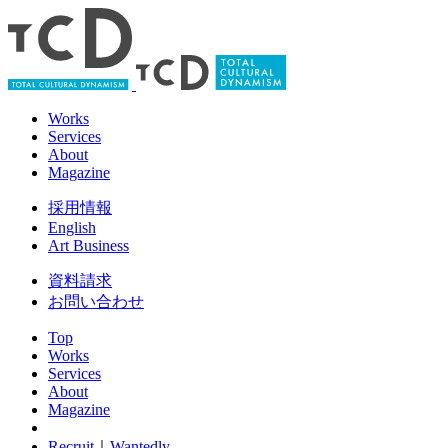
Works
Services
About
Magazine
採用情報
English
Art Business
資料請求
お問い合わせ
Top
Works
Services
About
Magazine
Recruit
｜
Wantedly