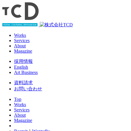
Works
Services
About
Magazine
採用情報
English
Art Business
資料請求
お問い合わせ
Top
Works
Services
About
Magazine