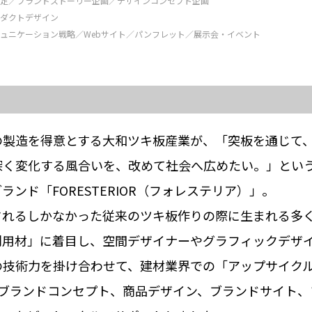
規定／ブランドストーリー企画／デザインコンセプト企画
ロダクトデザイン
ミュニケーション戦略／Webサイト／パンフレット／展示会・イベント
景
の製造を得意とする大和ツキ板産業が、「突板を通じて
深く変化する風合いを、改めて社会へ広めたい。」とい
ンド「FORESTERIOR（フォレステリア）」。
されるしかなかった従来のツキ板作りの際に生まれる多
利用材」に着目し、空間デザイナーやグラフィックデザ
の技術力を掛け合わせて、建材業界での「アップサイク
てブランドコンセプト、商品デザイン、ブランドサイト、