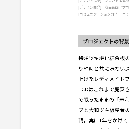
[ブランド戦略] ブランド価値
[デザイン開発] 商品企画／プ
[コミュニケーション開発] コ
プロジェクトの背
特注ツキ板化粧合板
りや時と共に味わい
上げたレディメイドブラ
TCDはこれまで廃棄
で眠ったままの「未
ブと大和ツキ板産業
戦。実に1年をかけ