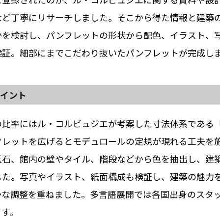
など丁寧にリサーチしました。そこから得た情報と建築
かを検討し、パンフレットの形状から配色、イラスト、
検証。細部にまでこだわり抜いたパンフレットが完成し
ポイント
の比率にはル・コルビュジエが考案した寸法体系である
フレットを広げるとモデュロールの定規が現れる工夫を
玉石、館内の壁やタイル、階段などから色を抽出し、建
した。写真やイラスト、紙面構成も検証し、建築の魅力
かな調整を重ねました。多言語展開では各国出身のスタ
ます。