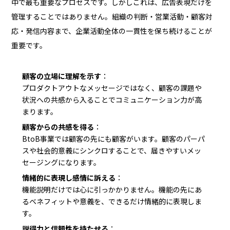
中で最も重要なプロセスです。しかしこれは、広告表現だけを
管理することではありません。組織の判断・営業活動・顧客対
応・発信内容まで、企業活動全体の一貫性を保ち続けることが
重要です。
顧客の立場に理解を示す
：
プロダクトアウトなメッセージではなく、顧客の課題や
状況への共感から入ることでコミュニケーション力が高
まります。
顧客からの共感を得る
：
BtoB事業では顧客の先にも顧客がいます。顧客のパーパ
スや社会的意義にシンクロすることで、届きやすいメッ
セージングになります。
情緒的に表現し感情に訴える
：
機能説明だけでは心に引っかかりません。機能の先にあ
るベネフィットや意義を、できるだけ情緒的に表現しま
す。
説得力と信頼性を持たせる
：