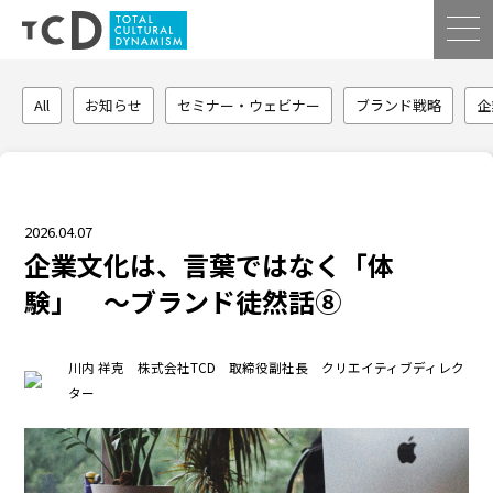
All
お知らせ
セミナー・ウェビナー
ブランド戦略
企
2026.04.07
企業文化は、言葉ではなく「体
験」 〜ブランド徒然話⑧
川内 祥克 株式会社TCD 取締役副社長 クリエイティブディレク
ター