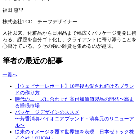
福田 恵里
株式会社TCD チーフデザイナー
入社以来、化粧品から日用品まで幅広くパッケージ開発に携
わる。課題を自分ゴト化し、クライアントに寄り添うことを
心掛けている。クセの強い雑貨を集めるのが趣味。
筆者の最近の記事
一覧へ
【ウェビナーレポート】10年後も愛され続けるブラン
ドの作り方
時代のニーズに合わせた高付加価値製品の開発〜高ま
る睡眠市場
パッケージデザインのススメ
〜芳香消臭パイオニアブランド・消臭元のリニューア
ル〜
従来のイメージを覆す世界観を表現 日本ゼトック株
式会社「QUOM」