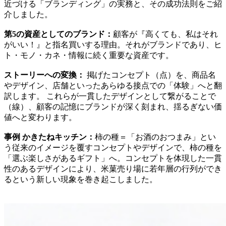
近づける「ブランディング」の実務と、その成功法則をご紹
介しました。
第5の資産としてのブランド：
顧客が『高くても、私はそれ
がいい！』と指名買いする理由。それがブランドであり、ヒ
ト・モノ・カネ・情報に続く重要な資産です。
ストーリーへの変換：
掲げたコンセプト（点）を、商品名
やデザイン、店舗といったあらゆる接点での「体験」へと翻
訳します。 これらが一貫したデザインとして繋がることで
（線）、顧客の記憶にブランドが深く刻まれ、揺るぎない価
値へと変わります。
事例 かきたねキッチン：
柿の種＝「お酒のおつまみ」とい
う従来のイメージを覆すコンセプトやデザインで、柿の種を
「選ぶ楽しさがあるギフト」へ。コンセプトを体現した一貫
性のあるデザインにより、米菓売り場に若年層の行列ができ
るという新しい現象を巻き起こしました。