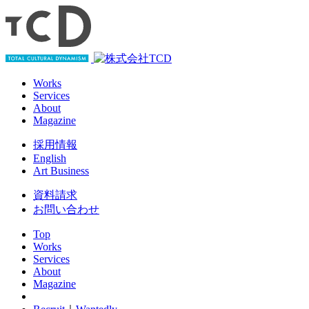
Works
Services
About
Magazine
採用情報
English
Art Business
資料請求
お問い合わせ
Top
Works
Services
About
Magazine