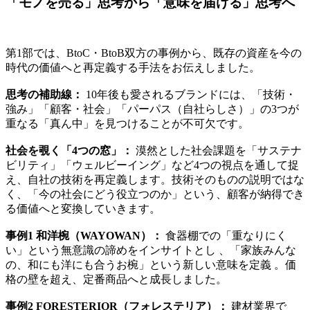
「モノを売る」思考から「意味を届ける」思考へ
第1部では、BtoC・BtoB双方の事例から、既存の資産を今の
時代の価値へと再定義する手法をお伝えしました。
思考の補助線：
10年後も愛されるブランドには、「技術・
強み」「顧客・社会」「パーパス（自社らしさ）」の3つが
重なる「真ん中」を見つけることが不可欠です。
社会を覗く「4つの窓」：
漠然とした社会課題を「サステナ
ビリティ」「ウェルビーイング」など4つの視点を通して捉
え、自社の技術を再定義します。技術そのものの説明ではな
く、「今の社会にどう役立つのか」という、顧客が納得でき
る価値へと変換していきます。
事例1 和洋椀（WAYOWAN）：
食器棚での「重なりにく
い」という無意識の諦めをインサイトとし 、「家族みんな
の、和にも洋にも合うお椀」という新しい意味を定義 。価
格の壁を超え、定番商品へと成長しました。
事例2 FORESTERIOR（フォレステリア）：
建材業界で