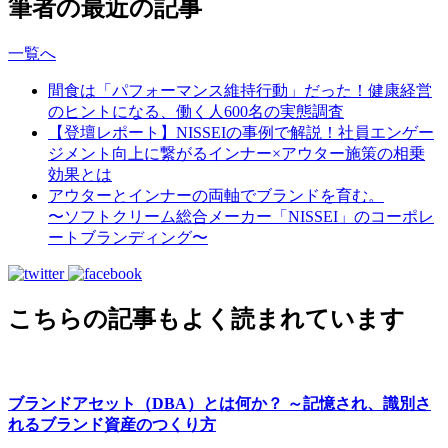
筆者の最近の記事
一覧へ
間食は「パフォーマンス維持行動」だった！健康経営
のヒントになる、働く人600名の実態調査
【登壇レポート】NISSEIの事例で解説！社員エンゲー
ジメント向上に繋がるインナー×アウター施策の相乗
効果とは
アウターとインナーの両軸でブランドを育む。
〜ソフトクリーム総合メーカー「NISSEI」のコーポレ
ートブランディング〜
こちらの記事もよく読まれています
ブランドアセット（DBA）とは何か？ ～記憶され、識別さ
れるブランド資産のつくり方