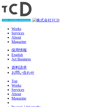
Works
Services
About
Magazine
採用情報
English
Art Business
資料請求
お問い合わせ
Top
Works
Services
About
Magazine