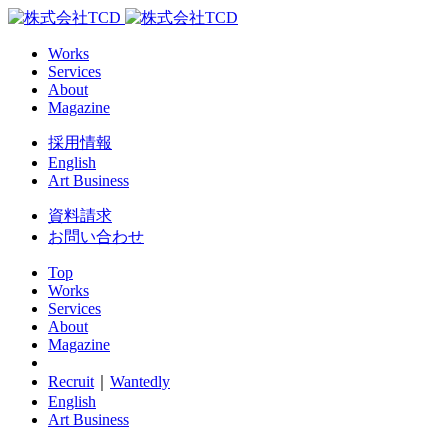
Works
Services
About
Magazine
採用情報
English
Art Business
資料請求
お問い合わせ
Top
Works
Services
About
Magazine
Recruit
｜
Wantedly
English
Art Business