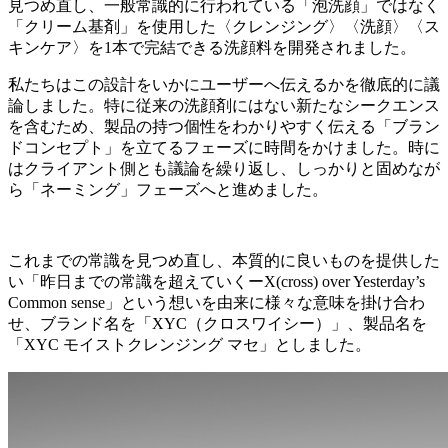
見つめ直し、一般常識的に行われている「泡洗顔」ではなく
「クリーム基剤」を使用した〈クレンジング〉〈洗顔〉〈ス
キンケア〉を1本で完結できる洗顔料を開発されました。
私たちはこの設計をいかにユーザーへ伝えるかを徹底的に議
論しました。特に従来の洗顔剤にはない新たなシークエンス
を含むため、製品の持つ個性をわかりやすく伝える「ブラン
ドコンセプト」を立てるフェーズに時間をかけました。時に
はクライアント側とも議論を繰り返し、しっかりと固めなが
ら「ネーミング」フェーズへと進めました。
これまでの常識を見つめ直し、本質的に良いものを提供した
い「昨日までの常識を超えていくーX(cross) over Yesterday’s
Common sense」という想いを由来に様々な意味を掛け合わ
せ、ブランド名を「XYC（クロスワイシー）」、製品名を
「XYC モイストクレンジング マセ」としました。