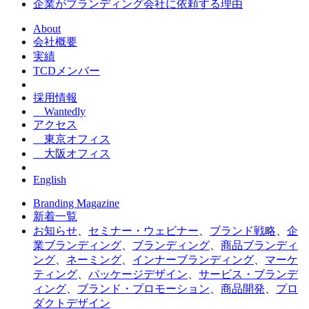
企業がブランディング会社に依頼する理由
About
会社概要
実績
TCDメンバー
採用情報
Wantedly
アクセス
東京オフィス
大阪オフィス
English
Branding Magazine
新着一覧
お知らせ
、
セミナー・ウェビナー
、
ブランド戦略
、
企
業ブランディング
、
ブランディング
、
商品ブランディ
ング
、
ネーミング
、
インナーブランディング
、
マーケ
ティング
、
パッケージデザイン
、
サービス・ブランデ
ィング
、
ブランド・プロモーション
、
商品開発
、
プロ
ダクトデザイン