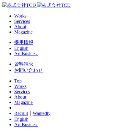
Works
Services
About
Magazine
採用情報
English
Art Business
資料請求
お問い合わせ
Top
Works
Services
About
Magazine
Recruit
｜
Wantedly
English
Art Business