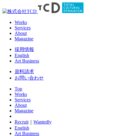
Works
Services
About
Magazine
採用情報
English
Art Business
資料請求
お問い合わせ
Top
Works
Services
About
Magazine
Recruit
｜
Wantedly
English
Art Business