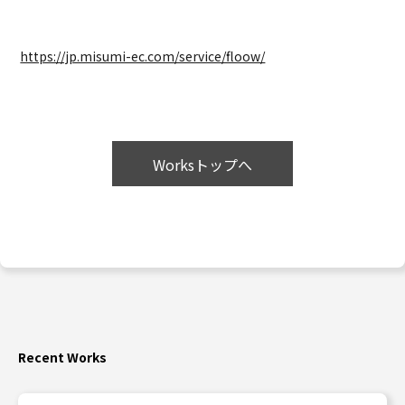
https://jp.misumi-ec.com/service/floow/
Worksトップへ
Recent Works