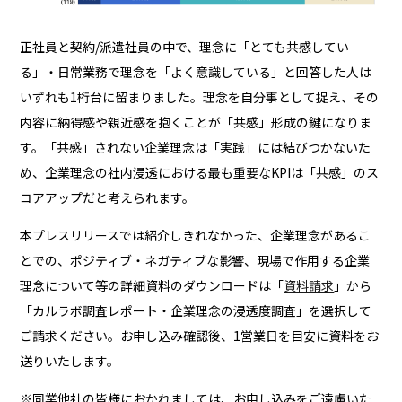
正社員と契約/派遣社員の中で、理念に「とても共感してい
る」・日常業務で理念を「よく意識している」と回答した人は
いずれも1桁台に留まりました。理念を自分事として捉え、その
内容に納得感や親近感を抱くことが「共感」形成の鍵になりま
す。「共感」されない企業理念は「実践」には結びつかないた
め、企業理念の社内浸透における最も重要なKPIは「共感」のス
コアアップだと考えられます。
本プレスリリースでは紹介しきれなかった、企業理念があるこ
とでの、ポジティブ・ネガティブな影響、現場で作用する企業
理念について等の詳細資料のダウンロードは「
資料請求
」から
「カルラボ調査レポート・企業理念の浸透度調査」を選択して
ご請求ください。お申し込み確認後、1営業日を目安に資料をお
送りいたします。
※同業他社の皆様におかれましては、お申し込みをご遠慮いた