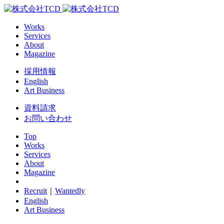
Works
Services
About
Magazine
採用情報
English
Art Business
資料請求
お問い合わせ
Top
Works
Services
About
Magazine
Recruit
｜
Wantedly
English
Art Business