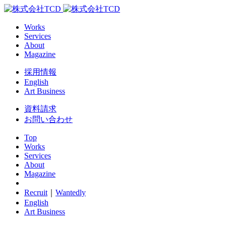
Works
Services
About
Magazine
採用情報
English
Art Business
資料請求
お問い合わせ
Top
Works
Services
About
Magazine
Recruit
｜
Wantedly
English
Art Business