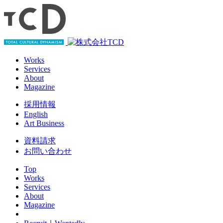
Works
Services
About
Magazine
採用情報
English
Art Business
資料請求
お問い合わせ
Top
Works
Services
About
Magazine