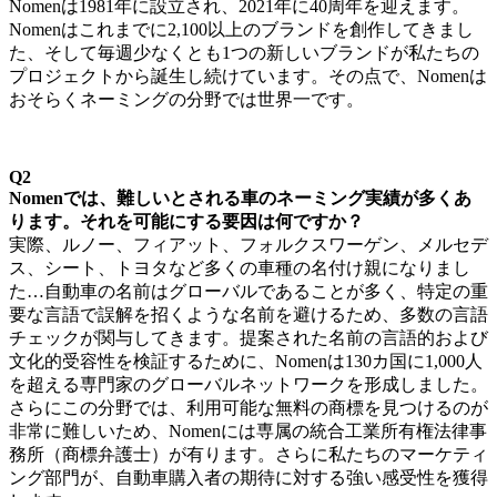
Nomenは1981年に設立され、2021年に40周年を迎えます。
Nomenはこれまでに2,100以上のブランドを創作してきまし
た、そして毎週少なくとも1つの新しいブランドが私たちの
プロジェクトから誕生し続けています。その点で、Nomenは
おそらくネーミングの分野では世界一です。
Q2
Nomenでは、難しいとされる車のネーミング実績が多くあ
ります。それを可能にする要因は何ですか？
実際、ルノー、フィアット、フォルクスワーゲン、メルセデ
ス、シート、トヨタなど多くの車種の名付け親になりまし
た…自動車の名前はグローバルであることが多く、特定の重
要な言語で誤解を招くような名前を避けるため、多数の言語
チェックが関与してきます。提案された名前の言語的および
文化的受容性を検証するために、Nomenは130カ国に1,000人
を超える専門家のグローバルネットワークを形成しました。
さらにこの分野では、利用可能な無料の商標を見つけるのが
非常に難しいため、Nomenには専属の統合工業所有権法律事
務所（商標弁護士）が有ります。さらに私たちのマーケティ
ング部門が、自動車購入者の期待に対する強い感受性を獲得