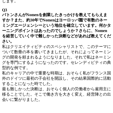
します。
Q3
バトンさんがNomenを創業したきっかけを教えてもらえま
すか？また、約30年でNomenはヨーロッパ圏で有数のネー
ミングエージェンシーという地位を確立しています。何かタ
ーニングポイントはあったのでしょうか？さらに、Nomen
を経営していく中で難しかった決断などがあれば教えてくだ
さい。
私はクリエイティビティのスペシャリストで、このテーマに
ついて数冊の本を書いてきましたが、それによってネーミン
グの開発を頼まれるようになりました。それで私はネーミン
グを専門にするようになったのです。セレンディピティの典
型的な例です。
私のキャリアの中で重要な時期は、おそらく私がフランス国
外のドイツに最初の子会社を開設し、その結果国際的に活動
することになった時でした。
最も難しかった決断は、おそらく個人の労働者から雇用主に
移ることでした。そこで働き方を大きく変え、経営陣との出
会いに繋がりました。