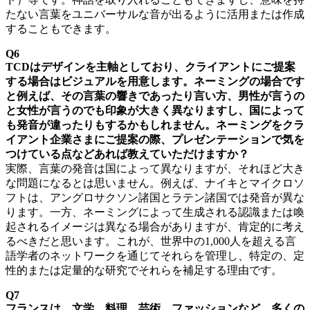
たない言葉をユニバーサルな音が出るように活用または作成
することもできます。
Q6
TCDはデザインを主軸としており、クライアントにご提案
する場合はビジュアルを用意します。ネーミングの場合です
と例えば、その言葉の響きであったり言い方、男性が言うの
と女性が言うのでも印象が大きく異なりますし、国によって
も発音が違ったりもするかもしれません。ネーミングをクラ
イアント企業さまにご提案の際、プレゼンテーションで気を
つけている点などあれば教えていただけますか？
実際、言葉の発音は国によって異なりますが、それほど大き
な問題になるとは思いません。例えば、ナイキとマイクロソ
フトは、アングロサクソン諸国とラテン諸国では発音が異な
ります。一方、ネーミングによって生成される認識または喚
起されるイメージは異なる場合がありますが、肯定的に考え
るべきだと思います。これが、世界中の1,000人を超える言
語学者のネットワークを通じてそれらを管理し、特定の、定
性的または定量的な研究でそれらを補足する理由です。
Q7
フランスは、文学、料理、芸術、ファッションなど、多くの