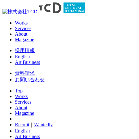
Works
Services
About
Magazine
採用情報
English
Art Business
資料請求
お問い合わせ
Top
Works
Services
About
Magazine
Recruit
｜
Wantedly
English
Art Business