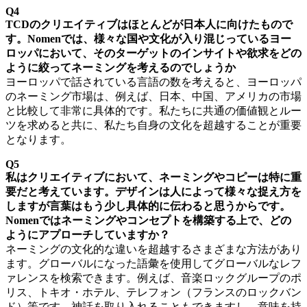
Q4
TCDのクリエイティブはほとんどが日本人に向けたもので
す。Nomenでは、様々な国や文化が入り混じっているヨー
ロッパにおいて、そのターゲットのインサイトや欲求をどの
ように絞ってネーミングを考えるのでしょうか
ヨーロッパで話されている言語の数を考えると、ヨーロッパ
のネーミング市場は、例えば、日本、中国、アメリカの市場
と比較して非常に具体的です。私たちに共通の価値観とルー
ツを求めると共に、私たち自身の文化を超越することが重要
となります。
Q5
私はクリエイティブにおいて、ネーミングやコピーは特に重
要だと考えています。デザインは人によって様々な捉え方を
しますが言葉はもう少し具体的に伝わると思うからです。
Nomenではネーミングやコンセプトを構築する上で、どの
ようにアプローチしていますか？
ネーミングの文化的な違いを超越するさまざまな方法があり
ます。グローバルになった語彙を使用してグローバルなレフ
ァレンスを検索できます。例えば、音楽ロックグループのポ
リス、トキオ・ホテル、テレフォン（フランスのロックバン
ド）等です。神話を取り入れることもできますし、意味を持