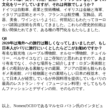
文化をリードしていますが、それは何故でしょうか？
ドイツは自動車、産業と技術機械、イギリスは金融と海軍、
イタリアは芸術とオペラ、フランスは航空機、宝飾品、武
器、美食、ワインというように、何世紀にもわたってヨーロ
ッパ諸国は技術を共有してきました。これらの歴史的伝統は
長い間保たれてきて、ある種の専門化をもたらしました。
Q8
2020年は海外への旅行は難しくなってしまいましたが、もし
日本人がパリに旅行にいくとしたらどこがお勧めですか？
有名な観光地（ルーブル博物館、オルセー博物館、チュイル
リー、ベルサイユなど）はご存知だと思われますので、あま
り有名でなく、小さな場所をご紹介します：ロダン美術館と
多くの彫刻がある素敵なその庭園、アジアの芸術も観られる
ギメ美術館、パリ植物園とその素晴らしい日本の桜並木、そ
して日本人が経営しているが外国料理を提供しているパリの
最高のレストラン：ケイ（フュージョン料理）そしてもちろ
んファッションとデザインの街、そのものです。
以上、NomenのCEOであるマルセロ バトン氏のインタビュ