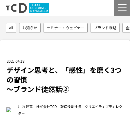
All
お知らせ
セミナー・ウェビナー
ブランド戦略
企
2025.04.18
デザイン思考と、「感性」を磨く3つ
の習慣
〜ブランド徒然話②
川内 祥克 株式会社TCD 取締役副社長 クリエイティブディレク
ター