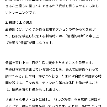
きるお土産もの屋さんにできるか？妄想を膨らませるのも楽し
いトレーニングです。
3. 検証：よく選ぶ
最終的には、いくつかある戦略オプションの中から何を選ぶ
か、仮説を検証し決定する判断時には、“情緒的判断”と申し上
げた通り“情緒”が鍵になります。
情緒を育む上で、日常生活に変化を与えることも重要です。
普段は検索で済ませている調べごとを、あえて図書館へ行って
調べてみる。山や川、海などへ行き、たまには自然と対話する時
間を設ける。日々のルーティンから離れ身体性を働かせること
は、情緒を育む近道かもしれません。
さまざまなモノ・コトに触れ、「3つの習慣」を日常的に実践す
ることで、独自の感性が育っていきます。それは、あなたのデザ