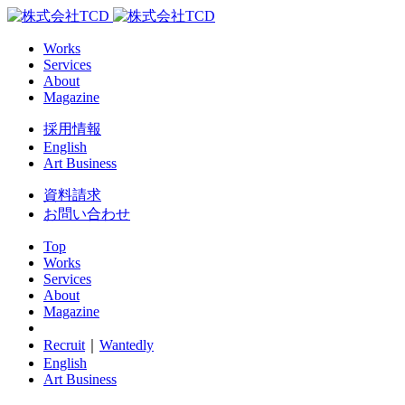
Works
Services
About
Magazine
採用情報
English
Art Business
資料請求
お問い合わせ
Top
Works
Services
About
Magazine
Recruit
｜
Wantedly
English
Art Business