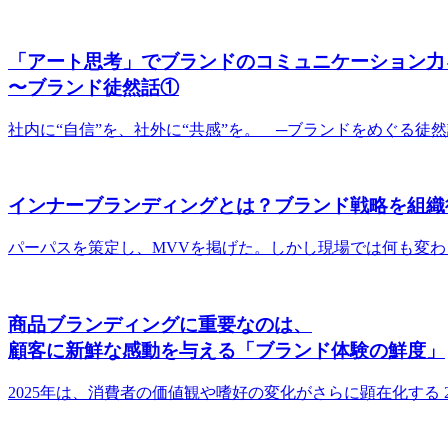
「アート思考」でブランドのコミュニケーション力
〜ブランド徒然話①
社内に“自信”を、社外に“共感”を。 ─ブランドをめぐる徒
インナーブランディングとは？ブランド戦略を組織
パーパスを策定し、MVVを掲げた。しかし現場では何も変
商品ブランディングに重要なのは、
顧客に新鮮な感動を与える「ブランド体験の鮮度」
2025年は、消費者の価値観や嗜好の変化がさらに顕在化する 