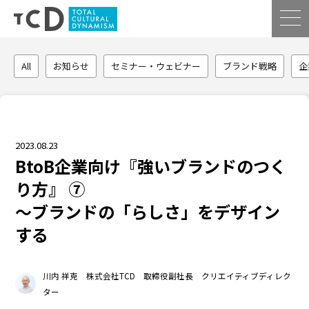
All
お知らせ
セミナー・ウェビナー
ブランド戦略
企
2023.08.23
BtoB企業向け『強いブランドのつく
り方』 ⑦
〜ブランドの「らしさ」をデザイン
する
川内 祥克 株式会社TCD 取締役副社長 クリエイティブディレク
ター